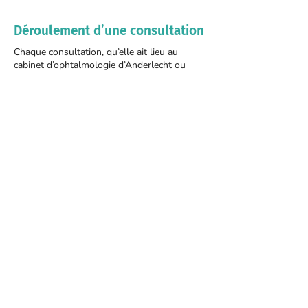
Déroulement d’une consultation
Chaque consultation, qu’elle ait lieu au
cabinet d’ophtalmologie d’Anderlecht ou
d’Ixelles, suit un protocole complet afin de
réaliser un diagnostic précis.
Examen complet de la vue
: acuité visuelle,
réfraction, tension oculaire, fond d’œil.
Analyse du système visuel
pour détecter
d’éventuelles anomalies.
Échanges sur vos antécédents
médicaux et
familiaux, ainsi que vos habitudes de vie.
Proposition d’un bilan personnalisé
, adapté à
vos besoins et à votre situation.
Prenez rendez-vous avec le Docteur
Christian Koninckx pour un simple
contrôle de la vue ou pour le
traitement de toute pathologie